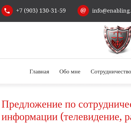
Перейти к
+7 (903) 130-31-59
info@enabling
основному
содержанию
Главная
Обо мне
Сотрудничеств
Предложение по сотрудниче
информации (телевидение, р