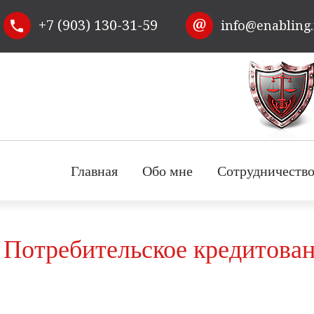
Перейти к
+7 (903) 130-31-59
info@enabling
основному
содержанию
Главная
Обо мне
Сотрудничеств
Потребительское кредитова