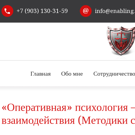
Перейти к
+7 (903) 130-31-59
info@enabling
основному
содержанию
Главная
Обо мне
Сотрудничеств
«Оперативная» психология –
взаимодействия (Методики с