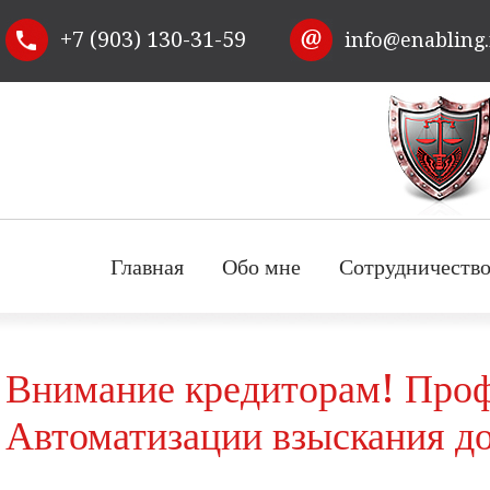
Перейти к
+7 (903) 130-31-59
info@enabling
основному
содержанию
Главная
Обо мне
Сотрудничеств
Внимание кредиторам! Проф
Автоматизации взыскания д