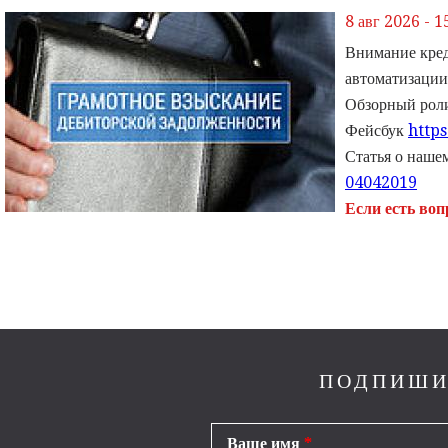
8 авг 2026 - 1
Внимание кред
автоматизации
Обзорный рол
Фейсбук
http
Статья о наше
04042019
Если есть во
ПОДПИШИ
Ваше имя
*