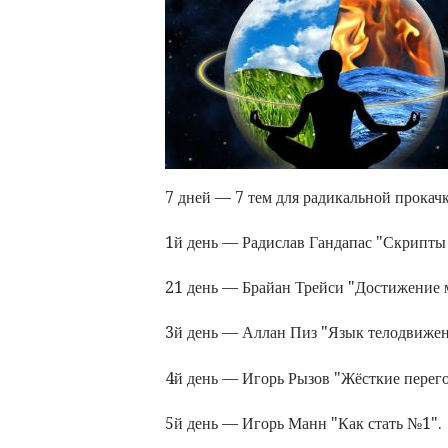
7 дней — 7 тем для радикальной прокачк
1й день — Радислав Гандапас "Скрипты 
21 день — Брайан Трейси "Достижение 
3й день — Аллан Пиз "Язык телодвижен
4й день — Игорь Рызов "Жёсткие перег
5й день — Игорь Манн "Как стать №1".