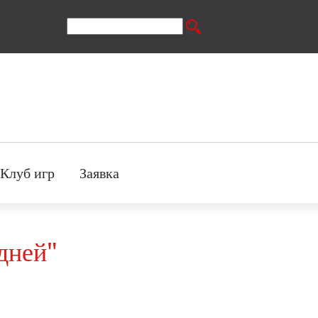
Поиск
Форма поиска
Клуб игр
Заявка
дней"