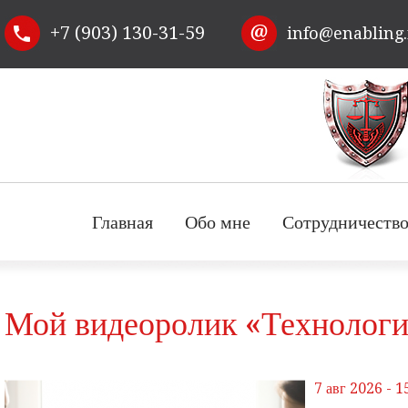
Перейти к
+7 (903) 130-31-59
info@enabling
основному
содержанию
Главная
Обо мне
Сотрудничеств
Мой видеоролик «Технология
7 авг 2026 - 1